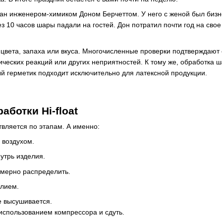
н инженером-химиком Доном Берчеттом. У него с женой был бизнес
ез 10 часов шары падали на гостей. Дон потратил почти год на св
ез цвета, запаха или вкуса. Многочисленные проверки подтверждают
ических реакций или других неприятностей. К тому же, обработка ш
й герметик подходит исключительно для латексной продукции.
аботки Hi-float
твляется по этапам. А именно:
 воздухом.
утрь изделия.
мерно распределить.
елием.
 высушивается.
 использованием компрессора и сдуть.