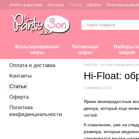
Перейти к основному контенту
Оплата и доставка
Контакты
Статьи
Оферта
Политика конфид
Фольгированные
Латексные
Наборы и
шары
шары
шаров
Оплата и доставка
PartySon - всё для аэродизайна о
Hi-Float: о
Контакты
Статьи
4 декабря 2019
Оферта
Яркие жизнерадостные воз
Политика
декора, который еще можн
конфиденциальности
гостей.
К сожалению, уже на след
размера, которые медленно
удерживался внутри шарика