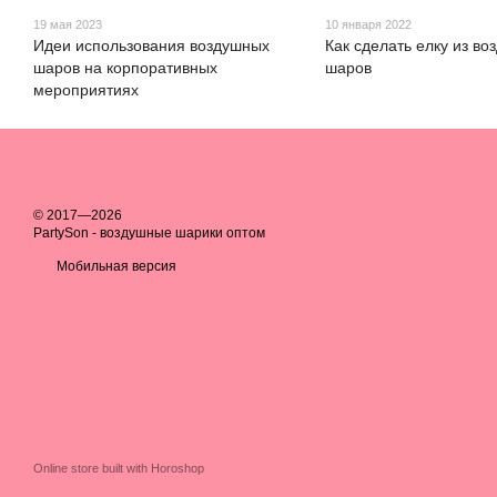
19 мая 2023
10 января 2022
Идеи использования воздушных
Как сделать елку из в
шаров на корпоративных
шаров
мероприятиях
© 2017—2026
PartySon - воздушные шарики оптом
Мобильная версия
Online store built with Horoshop