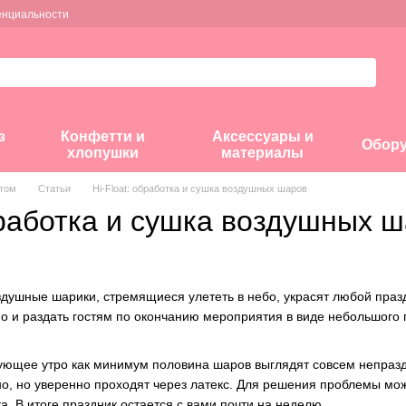
енциальности
з
Конфетти и
Аксессуары и
Обор
хлопушки
материалы
птом
Статьи
Hi-Float: обработка и сушка воздушных шаров
бработка и сушка воздушных 
душные шарики, стремящиеся улететь в небо, украсят любой пра
о и раздать гостям по окончанию мероприятия в виде небольшого
ующее утро как минимум половина шаров выглядят совсем непразд
, но уверенно проходят через латекс. Для решения проблемы можно
. В итоге праздник остается с вами почти на неделю.