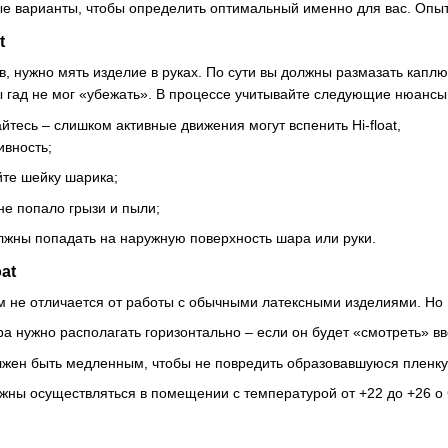
е варианты, чтобы определить оптимальный именно для вас. Опыт 
t
, нужно мять изделие в руках. По сути вы должны размазать каплю
бы гад не мог «убежать». В процессе учитывайте следующие нюансы
йтесь – слишком активные движения могут вспенить Hi-float,
ивность;
йте шейку шарика;
не попало грызи и пыли;
лжны попадать на наружную поверхность шара или руки.
oat
 не отличается от работы с обычными латексными изделиями. Но 
а нужно располагать горизонтально – если он будет «смотреть» вве
лжен быть медленным, чтобы не повредить образовавшуюся пленку
жны осуществляться в помещении с температурой от +22 до +26 о 