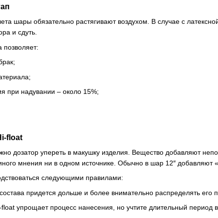
тап
ета шары обязательно растягивают воздухом. В случае с латексной
ра и сдуть.
 позволяет:
брак;
атериала;
ия при надувании – около 15%;
-float
ужно дозатор упереть в макушку изделия. Вещество добавляют непо
диного мнения ни в одном источнике. Обычно в шар 12″ добавляют 
одствоваться следующими правилами:
состава придется дольше и более внимательно распределять его п
-float упрощает процесс нанесения, но учтите длительный период 