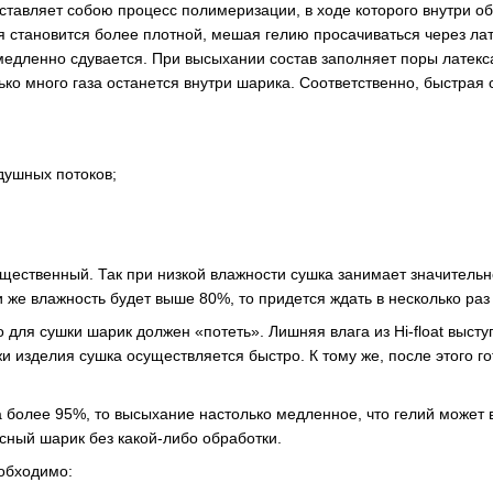
дставляет собою процесс полимеризации, в ходе которого внутри 
я становится более плотной, мешая гелию просачиваться через лат
медленно сдувается. При высыхании состав заполняет поры латекс
ько много газа останется внутри шарика. Соответственно, быстрая
душных потоков;
щественный. Так при низкой влажности сушка занимает значитель
и же влажность будет выше 80%, то придется ждать в несколько раз
о для сушки шарик должен «потеть». Лишняя влага из Hi-float выс
и изделия сушка осуществляется быстро. К тому же, после этого г
а более 95%, то высыхание настолько медленное, что гелий может 
ксный шарик без какой-либо обработки.
еобходимо: