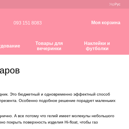
Укр
Рус
Моя корзина
093 151 8083
Товары для
Наклейки и
удование
вечеринки
футболки
шаров
здник. Это бюджетный и одновременно эффектный способ
 презента. Особенно подобное решение порадует маленьких
нично. А все потому что гелий имеет молекулы небольшого
 покрыть поверхность изделия Hi-float, чтобы газ