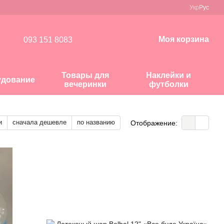
Укр
Рус
Моя корзина
093 151 8083
Товары для
Наклейки и
удование
вечеринки
футболки
и
сначала дешевле
по названию
Отображение: