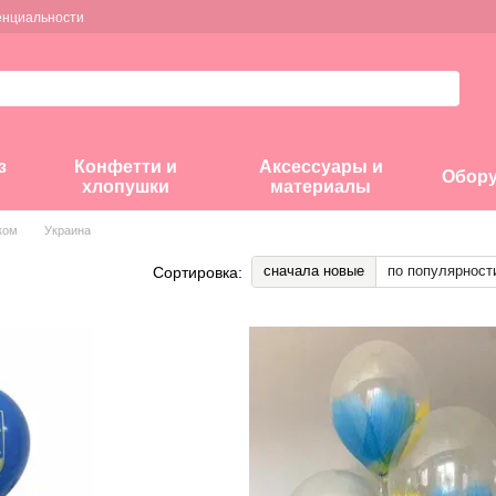
енциальности
з
Конфетти и
Аксессуары и
Обор
хлопушки
материалы
ком
Украина
сначала новые
по популярност
Сортировка: