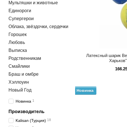
Мультяшки и животные
Единороги
Супергерои
Облака, звёздочки, сердечки
Горошек
Любовь
Выписка
Латексный шарик Bel
Родственникам
Харьков"
Смайлики
166.2
Браш и омбре
Хэллоуин
Новый Год
Новинка
1
Новинка
Производитель
18
Kalisan (Турция)