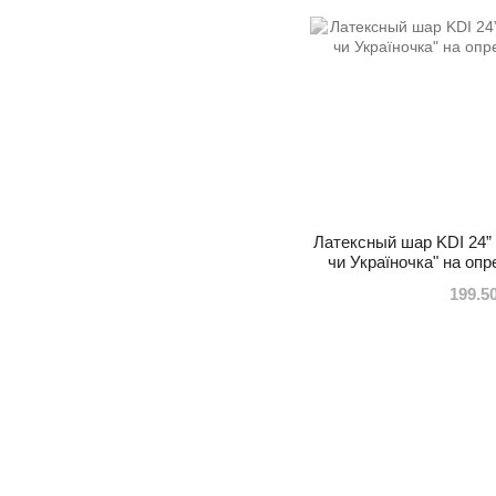
Латексный шар KDI 24”
чи Україночка" на оп
199.5