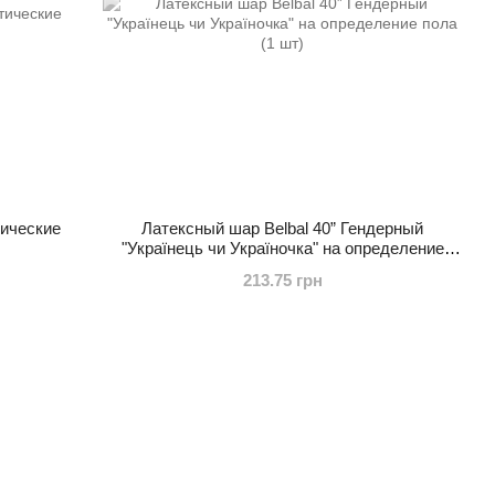
тические
Латексный шар Belbal 40” Гендерный
"Українець чи Україночка" на определение
пола (1 шт)
213.75 грн