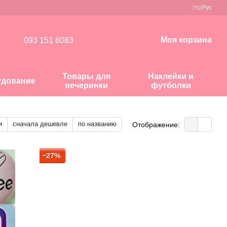
Укр
Рус
Моя корзина
093 151 8083
Товары для
Наклейки и
удование
вечеринки
футболки
и
сначала дешевле
по названию
Отображение:
−27%