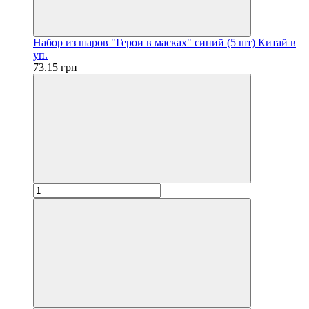
Набор из шаров "Герои в масках" синий (5 шт) Китай в
уп.
73.15 грн