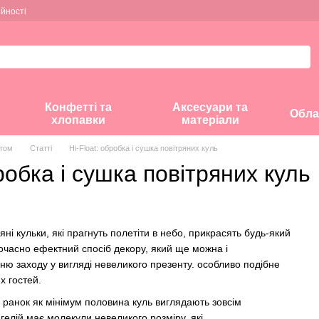
ійності
Конфетті та
Аксесуари та
Обла
хлопавки
матеріали
птом
Статті
Hi-Float: обробка і сушка повітряних куль
бробка і сушка повітряних куль
яні кульки, які прагнуть полетіти в небо, прикрасять будь-який
очасно ефектний спосіб декору, який ще можна і
нню заходу у вигляді невеликого презенту. особливо подібне
х гостей.
 ранок як мінімум половина куль виглядають зовсім
гелій має молекули невеликого розміру, які