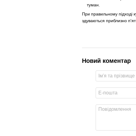
туман.
При правильному підході к
здуваються приблизно п'ят
Новий коментар