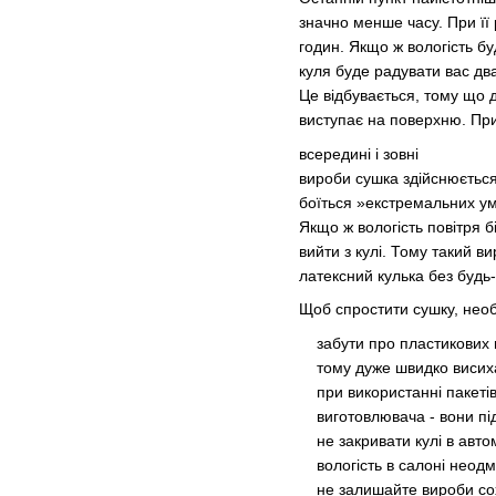
значно менше часу. При її
годин. Якщо ж вологість бу
куля буде радувати вас два
Це відбувається, тому що д
виступає на поверхню. При
всередині і зовні
вироби сушка здійснюється 
боїться »екстремальних у
Якщо ж вологість повітря 
вийти з кулі. Тому такий в
латексний кулька без будь-
Щоб спростити сушку, необ
забути про пластикових па
тому дуже швидко висиха
при використанні пакетів
виготовлювача - вони під
не закривати кулі в автомо
вологість в салоні неодм
не залишайте вироби сохн