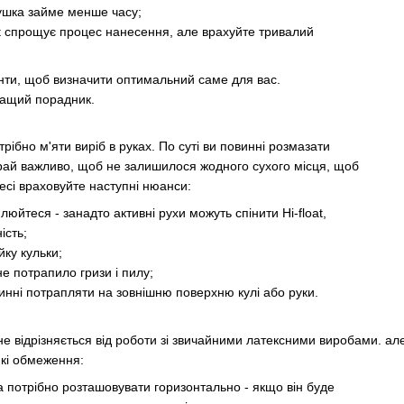
ушка займе менше часу;
t спрощує процес нанесення, але врахуйте тривалий
анти, щоб визначити оптимальний саме для вас.
кращий порадник.
рібно м'яти виріб в руках. По суті ви повинні розмазати
край важливо, щоб не залишилося жодного сухого місця, щоб
цесі враховуйте наступні нюанси:
йтеся - занадто активні рухи можуть спінити Hi-float,
ість;
ку кульки;
 потрапило гризи і пилу;
ні потрапляти на зовнішню поверхню кулі або руки.
не відрізняється від роботи зі звичайними латексними виробами. ал
які обмеження:
потрібно розташовувати горизонтально - якщо він буде