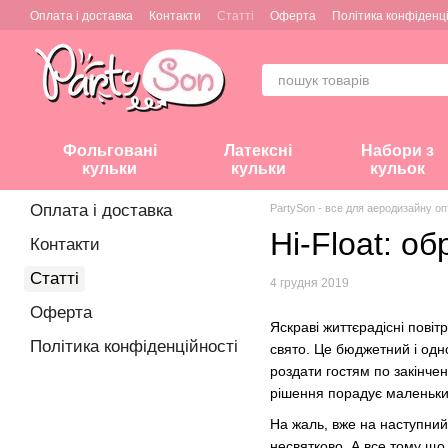
Перейти до основного контенту
Оплата і доставка
Контакти
Статті
Оферта
Політика конфіденц
Фольговані
Латексні
Набори з
кульки
кульки
кульок
Оплата і доставка
PartySon - все для аеродизайну о
Hi-Float: о
Контакти
Статті
4 грудня 2019
Оферта
Яскраві життєрадісні повітр
Політика конфіденційності
свято. Це бюджетний і одн
роздати гостям по закінче
рішення порадує маленьки
На жаль, вже на наступний
несвятково. А все тому що 