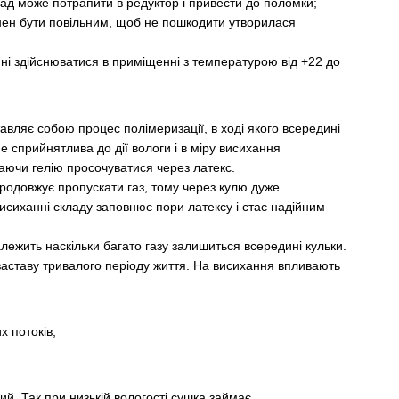
д може потрапити в редуктор і привести до поломки;
н бути повільним, щоб не пошкодити утворилася
і здійснюватися в приміщенні з температурою від +22 до
ставляє собою процес полімеризації, в ході якого всередині
е сприйнятлива до дії вологи і в міру висихання
аючи гелію просочуватися через латекс.
продовжує пропускати газ, тому через кулю дуже
висиханні складу заповнює пори латексу і стає надійним
лежить наскільки багато газу залишиться всередині кульки.
заставу тривалого періоду життя. На висихання впливають
 потоків;
ий. Так при низькій вологості сушка займає