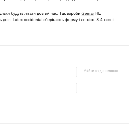
ульки будуть літати довгий час. Так вироби
Gemar
НЕ
ь днів,
Latex occidental
зберігають форму і легкість 3-4 тижні.
Увійти за допомогою