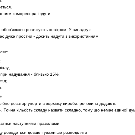
м.
ється.
анням компресора і здути.
 обов'язково розтягують повітрям. У випадку з
ес дуже простий - досить надути з використанням
ляє:
;
іалу;
при надування - близько 15%;
ляд;
я.
t
трібно дозатор уперти в верхівку вироби. речовина додають
». Точна кількість складу назвати складно, тому що немає єдиної ду
ватися наступними правилами:
у доведеться довше і уважніше розподіляти