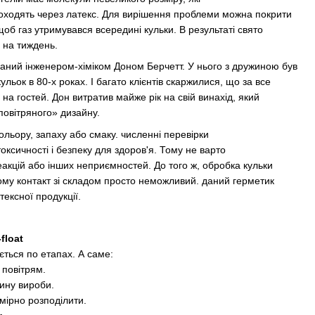
роходять через латекс. Для вирішення проблеми можна покрити
щоб газ утримувався всередині кульки. В результаті свято
 на тиждень.
аний інженером-хіміком Доном Берчетт. У нього з дружиною був
кульок в 80-х роках. І багато клієнтів скаржилися, що за все
 на гостей. Дон витратив майже рік на свій винахід, який
овітряного» дизайну.
 кольору, запаху або смаку. численні перевірки
токсичності і безпеку для здоров'я. Тому не варто
акцій або інших неприємностей. До того ж, обробка кульки
ому контакт зі складом просто неможливий. даний герметик
ексної продукції.
float
ється по етапах. А саме:
 повітрям.
ину вироби.
мірно розподілити.