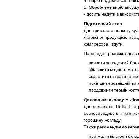
4. Виріб надувається геліє
5. Оброблене виріб висушу
- досить надути з використ
Підготовчий етап
Для тривалого польоту кулі
латексної продукцією проц
компресора і здути.
Попередня розтяжка дозво
виявити заводський брак
збільшити міцність матер
скоротити витрати гелію 
поліпшити зовнішній виг
продовжити термін житт
Додавання складу Hi-floa
Для додавання Hi-float по
безпосередньо в «тім'ячко
горошину »складу.
Також рекомендуємо керу
при малій кількості склад