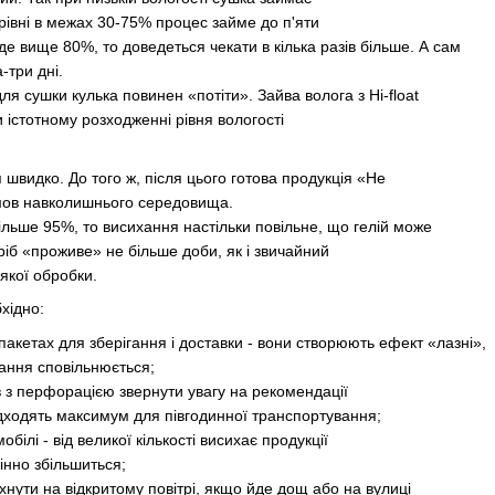
 рівні в межах 30-75% процес займе до п'яти
де вище 80%, то доведеться чекати в кілька разів більше. А сам
-три дні.
ля сушки кулька повинен «потіти». Зайва волога з Hi-float
 істотному розходженні рівня вологості
швидко. До того ж, після цього готова продукція «Не
мов навколишнього середовища.
більше 95%, то висихання настільки повільне, що гелій може
иріб «проживе» не більше доби, як і звичайний
якої обробки.
хідно:
кетах для зберігання і доставки - вони створюють ефект «лазні»,
ння сповільнюється;
 з перфорацією звернути увагу на рекомендації
ходять максимум для півгодинної транспортування;
білі - від великої кількості висихає продукції
інно збільшиться;
ути на відкритому повітрі, якщо йде дощ або на вулиці