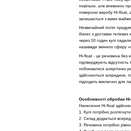
повільно, але впевнено п
поверхню виробу Hi-float, 
залишається з вами майже
Незвичайний потяг придум
бізнес з доставки гелієвих 
через 10 годин кулі падали
назавжди змінило сферу «п
Hi-float - це речовина без
підтверджують відсутність 
побоюватися алергічних ре
здійснюється зсередини, т
підходить виключно для лат
Особливості обробки Hi-
Нанесення Hi-float здійсню
1. Кулі потрібно розтягнути
2. Склад додається всеред
3. Речовина потрібно рівно