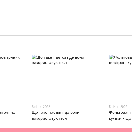
6 січня 2022
5 січня 2022
вітряних
Що таке паєтки і де вони
Фольговані 
використовуються
кульки - що