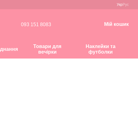
Укр
Рус
Мій кошик
093 151 8083
Товари для
Наклейки та
днання
вечірки
футболки