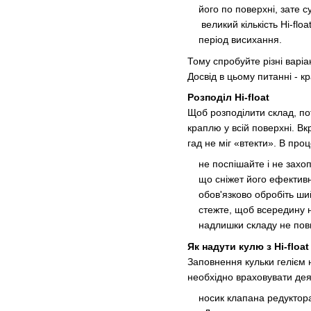
його по поверхні, зате с
великий кількість Hi-floa
період висихання.
Тому спробуйте різні варі
Досвід в цьому питанні - 
Розподіл Hi-float
Щоб розподілити склад, пот
краплю у всій поверхні. В
гад не міг «втекти». В про
не поспішайте і не захоплю
що сніжет його ефективн
обов'язково обробіть ший
стежте, щоб всередину не
надлишки складу не повин
Як надути кулю з Hi-float
Заповнення кульки гелієм 
необхідно враховувати де
носик клапана редуктора 