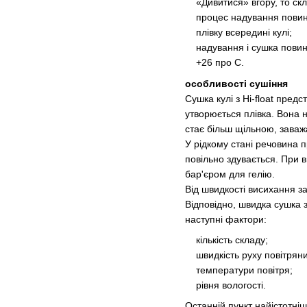
«Дивитися» вгору, то скла
процес надування повине
плівку всередині кулі;
надування і сушка повинн
+26 про С.
особливості сушіння
Сушка кулі з Hi-float пред
утворюється плівка. Вона н
стає більш щільною, заваж
У рідкому стані речовина 
повільно здувається. При 
бар'єром для гелію.
Від швидкості висихання за
Відповідно, швидка сушка 
наступні фактори:
кількість складу;
швидкість руху повітряних
температури повітря;
рівня вологості.
Останній пункт найістотніш