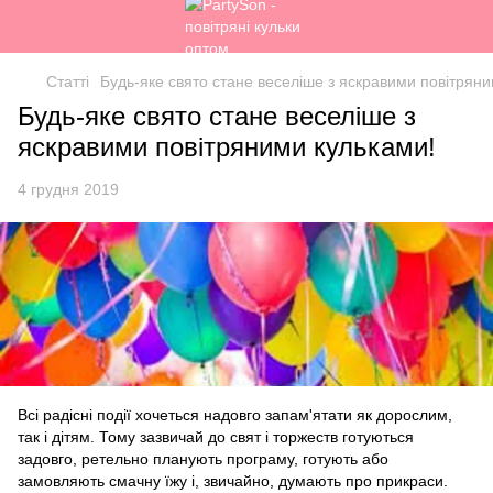
Статті
Будь-яке свято стане веселіше з яскравими повітряни
Будь-яке свято стане веселіше з
яскравими повітряними кульками!
4 грудня 2019
Всі радісні події хочеться надовго запам'ятати як дорослим,
так і дітям. Тому зазвичай до свят і торжеств готуються
задовго, ретельно планують програму, готують або
замовляють смачну їжу і, звичайно, думають про прикраси.