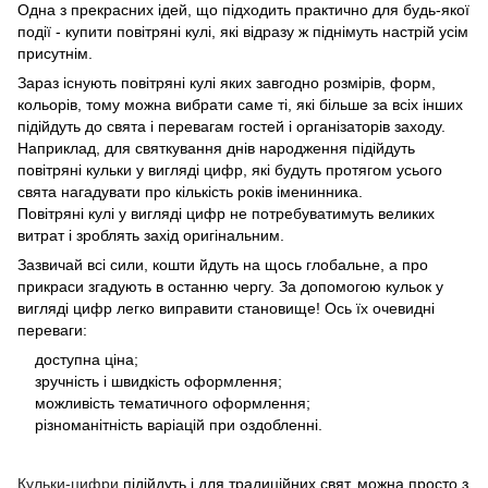
Одна з прекрасних ідей, що підходить практично для будь-якої
події - купити повітряні кулі, які відразу ж піднімуть настрій усім
присутнім.
Зараз існують повітряні кулі яких завгодно розмірів, форм,
кольорів, тому можна вибрати саме ті, які більше за всіх інших
підійдуть до свята і перевагам гостей і організаторів заходу.
Наприклад, для святкування днів народження підійдуть
повітряні кульки у вигляді цифр, які будуть протягом усього
свята нагадувати про кількість років іменинника.
Повітряні кулі у вигляді цифр не потребуватимуть великих
витрат і зроблять захід оригінальним.
Зазвичай всі сили, кошти йдуть на щось глобальне, а про
прикраси згадують в останню чергу. За допомогою кульок у
вигляді цифр легко виправити становище! Ось їх очевидні
переваги:
доступна ціна;
зручність і швидкість оформлення;
можливість тематичного оформлення;
різноманітність варіацій при оздобленні.
Кульки-цифри
підійдуть і для традиційних свят, можна просто з