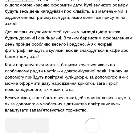
їх допомогою красиво оформити дату. Кулі великого розміру
будуть весь день нагадувати про кількість, а з маленькими із
задоволенням гратимуться діти, якщо вони теж присутні на
заході.
Для весільних урочистостей кульки у вигляді цифр також
будуть доречні і оригінальні. З таким барвистим оформленням
день пройде особливо весело і радісно. А які яскраві
фотографії вийдуть з кулями, всюди знаходяться в кафе або
банкетному залі!
Коли народжується малюк, батькам хочеться якось по-
особливому радіти настільки довгоочікуваної події. І знову на
допомогу прийдуть повітряні кулі-цифри, за допомогою яких
можна оформити дату народження крихітки, вага і зріст
новонародженого, вік мами і тата.
Безсумнівно, є ще багато веселих ідей і оригінальних задумів,
як за допомогою улюблених з дитинства повітряних куль
влаштувати запам'ятовується торжество.