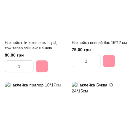
Наклейка Ти хотів землі цієї,
Наклейка повний бак 16*12 см
тож тепер змішайся з нею
75.00 грн
15*12 см
80.00 грн