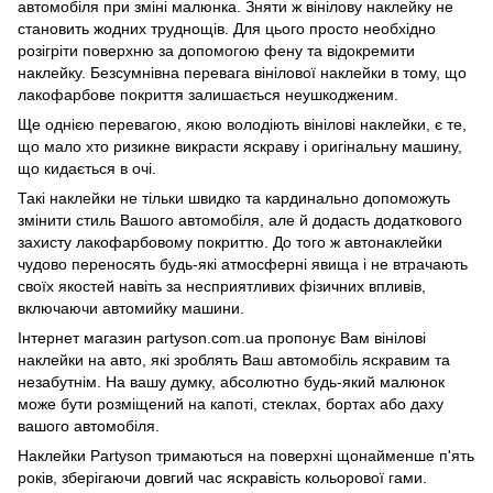
автомобіля при зміні малюнка. Зняти ж вінілову наклейку не
становить жодних труднощів. Для цього просто необхідно
розігріти поверхню за допомогою фену та відокремити
наклейку. Безсумнівна перевага вінілової наклейки в тому, що
лакофарбове покриття залишається неушкодженим.
Ще однією перевагою, якою володіють вінілові наклейки, є те,
що мало хто ризикне викрасти яскраву і оригінальну машину,
що кидається в очі.
Такі наклейки не тільки швидко та кардинально допоможуть
змінити стиль Вашого автомобіля, але й додасть додаткового
захисту лакофарбовому покриттю. До того ж автонаклейки
чудово переносять будь-які атмосферні явища і не втрачають
своїх якостей навіть за несприятливих фізичних впливів,
включаючи автомийку машини.
Інтернет магазин partyson.com.ua пропонує Вам вінілові
наклейки на авто, які зроблять Ваш автомобіль яскравим та
незабутнім. На вашу думку, абсолютно будь-який малюнок
може бути розміщений на капоті, стеклах, бортах або даху
вашого автомобіля.
Наклейки Partyson тримаються на поверхні щонайменше п'ять
років, зберігаючи довгий час яскравість кольорової гами.