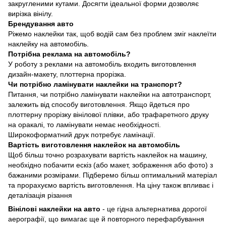
закругленими кутами. Досягти ідеальної форми дозволяє
вирізка вінілу.
Брендування авто
Ріжемо наклейки так, щоб водій сам без проблем зміг наклеїти
наклейку на автомобіль.
Потрібна реклама на автомобіль?
У роботу з реклами на автомобіль входить виготовлення
дизайн-макету, плоттерна прорізка.
Чи потрібно ламінувати наклейки на транспорт?
Питання, чи потрібно ламінувати наклейки на автотранспорт,
залежить від способу виготовлення. Якщо йдеться про
плоттерну прорізку вінілової плівки, або трафаретного друку
на оракалі, то ламінувати немає необхідності.
Широкоформатний друк потребує ламінації.
Вартість виготовлення наклейок на автомобіль
Щоб більш точно розрахувати вартість наклейок на машину,
необхідно побачити ескіз (або макет, зображення або фото) з
бажаними розмірами. Підберемо більш оптимальний матеріал
та прорахуємо вартість виготовлення. На ціну також впливає і
деталізація різання
Вінілові наклейки на авто
- це гідна альтернатива дорогої
аерографії, що вимагає ще й повторного перефарбування