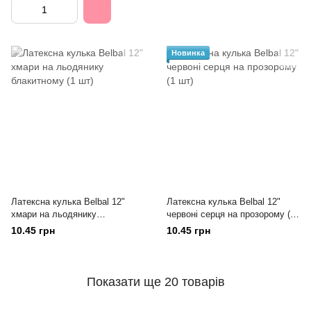
Новинка
Латексна кулька Belbal 12"
Латексна кулька Belbal 12"
хмари на льодянику
червоні серця на прозорому (1
блакитному (1 шт)
шт)
10.45 грн
10.45 грн
Показати ще 20 товарів