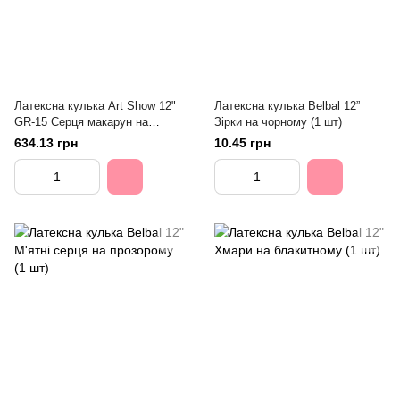
Латексна кулька Art Show 12"
Латексна кулька Belbal 12”
GR-15 Серця макарун на
Зірки на чорному (1 шт)
прозорому (5 ст) (100 шт)
634.13 грн
10.45 грн