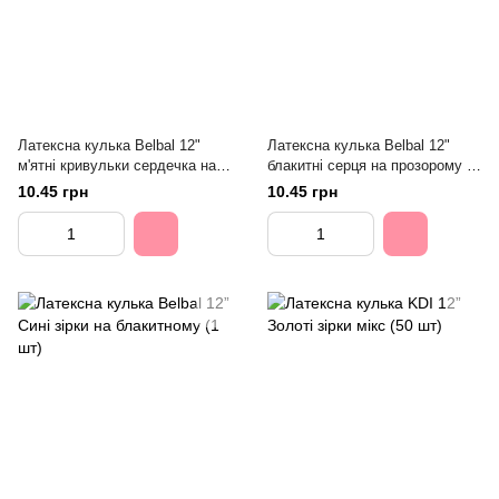
Латексна кулька Belbal 12"
Латексна кулька Belbal 12"
м'ятні кривульки сердечка на
блакитні серця на прозорому (1
прозорому (1 шт)
шт)
10.45 грн
10.45 грн