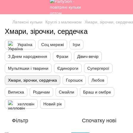
Латексні кульки
Круглі з малюнком
Хмари, зірочки, сердечк
Хмари, зірочки, сердечка
Україна
Соц мережі
Ігри
З Днем народження
Фрази
Дівич-вечір
Мультяшки і тварини
Єдинороги
Супергерої
Хмари, зірочки, сердечка
Горошок
Любов
Виписка
Родичам
Смайли
Браш и омбре
хелловін
Новий рік
Фільтр
Спочатку нові