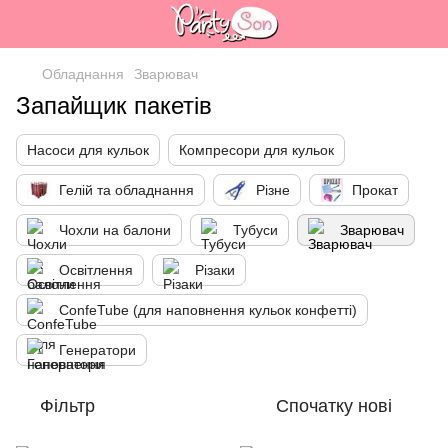
Обладнання
Зварювач
Запайщик пакетів
Насоси для кульок
Компресори для кульок
Гелій та обладнання
Різне
Прокат
Чохли на балони
Тубуси
Зварювач
Освітлення
Різаки
ConfeTube (для наповнення кульок конфетті)
Генератори
Фільтр
Спочатку нові