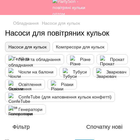
Обладнання
Насоси для кульок
Насоси для повітряних кульок
Насоси для кульок
Компресори для кульок
Гелій та обладнання
Різне
Прокат
Чохли на балони
Тубуси
Зварювач
Освітлення
Різаки
ConfeTube (для наповнення кульок конфетті)
Генератори
Фільтр
Спочатку нові