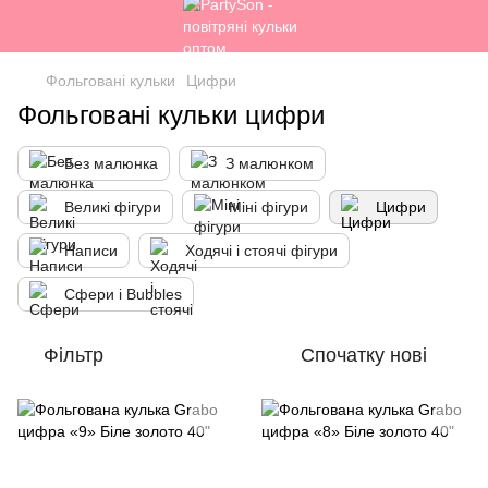
Фольговані кульки
Цифри
Фольговані кульки цифри
Без малюнка
З малюнком
Великі фігури
Міні фігури
Цифри
Написи
Ходячі і стоячі фігури
Сфери і Bubbles
Фільтр
Спочатку нові