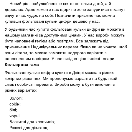
Новий рік - найулюбленіше свято не тільки дітей, а й
дорослих. Адже кожен з нас щорічно хоче зануритися в казку і
відчути час чудес на собі. Позначити приємне час можна
купивши фольговані кульки цифри дешево у нас.
У будь-який час купити фольговані кульки цифри ви можете в
нашому магазині за доступними цінами. У нас вироби можуть
бути наповнені гелієм або повітрям. Все залежить від
призначення і індивідуальних переваг. Якщо ви не хочете, щоб
вони літали, то можна замовити недорого варіанти з
наповненням повітрям. У нас вигідна ціна і якісні товари.
Кольорова гама
Фольговані кульки цифри купити в Дніпрі можна в різних
колірних рішеннях. Ми пропонуємо варіанти на будь-який
смак і особисті переваги. Вироби можуть бути виконані в
різних варіантах:
Золоті;
срібні;
білі;
чорні;
Блакитні для хлопчиків;
Рожеві для дівчаток;