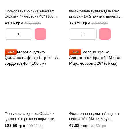
Фольгована кулька Anagram
Фольгована кулька Qualatex
цифра «7» червона 40" (100
цифра «1» блакитна зірочки 40"
см)
(100 см)
49.16 грн
123.50 грн
109.25 грн
190.00 грн
−35%
−55%
Фольгована кулька Qualatex
Фольгована кулька Anagram
цифра «1» рожева сердечки
цифра «4» Микки Маус
40" (100 см)
червона 26" (66 см)
123.50 грн
47.02 грн
190.00 грн
104.50 грн