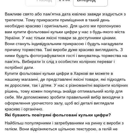
Важливе свято або пам'ятна дата ювілею завжди згадується з
трепетом. Тому прикрасити приміщення в такий день
необхідно красиво і оригінально. Для цього ми пропонуємо
вам купити фольговані кульки цифри у нас з будь-якого міста
України. У нас тільки якісні товари за доступними цінами.
Вони стануть індивідуальним прикрасою і будуть нагадувати
причину торжества. Такі вироби дуже красиво виглядають. З
ними будуть фотографуватися гості і винуватець торжества на
пам'ять. Вибирати їх слід з особистих колірних переваг і
потрібної дати.
Купити фольговані кульки цифри в Харкові ви можете в
нашому магазині, де представлені якісні товари, які підходять
як дорослим, так і дітям. У нас є різноманітні варіанти колірних
рішень, тому кожен покупець знайде оптимальний колір для
себе. Ми допоможемо зробити правильний вибір виходячи з
оформлення урочистого залу, щоб всі деталі виглядали
красиво і органічно.
Які бувають повітряні фольговані кульки цифри?
Найбільш популярними і затребуваними на ринку є вироби з
гелієм. Вони відрізняються щільною текстурою, а гелій не