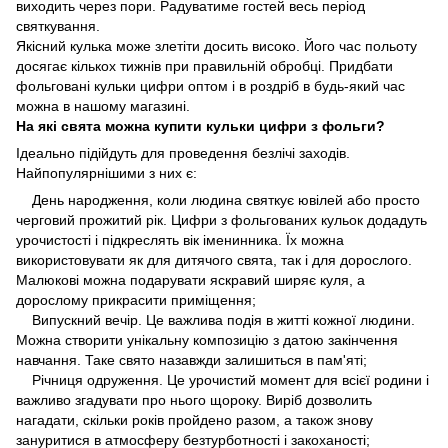
виходить через пори. Радуватиме гостей весь період
святкування.
Якісний кулька може злетіти досить високо. Його час польоту
досягає кількох тижнів при правильній обробці. Придбати
фольговані кульки цифри оптом і в роздріб в будь-який час
можна в нашому магазині.
На які свята можна купити кульки цифри з фольги?
Ідеально підійдуть для проведення безлічі заходів.
Найпопулярнішими з них є:
День народження, коли людина святкує ювілей або просто
черговий прожитий рік. Цифри з фольгованих кульок додадуть
урочистості і підкреслять вік іменинника. Їх можна
використовувати як для дитячого свята, так і для дорослого.
Малюкові можна подарувати яскравий ширяє куля, а
дорослому прикрасити приміщення;
Випускний вечір. Це важлива подія в житті кожної людини.
Можна створити унікальну композицію з датою закінчення
навчання. Таке свято назавжди залишиться в пам'яті;
Річниця одруження. Це урочистий момент для всієї родини і
важливо згадувати про нього щороку. Виріб дозволить
нагадати, скільки років пройдено разом, а також знову
зануритися в атмосферу безтурботності і закоханості;