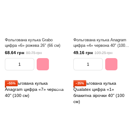
Фольгована кулька Grabo
Фольгована кулька Anagram
цифра «6» рожева 26" (66 см)
цифра «4» червона 40" (100
см)
68.64 грн
49.16 грн
80.75 грн
109.25 грн
−55%
−35%