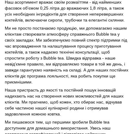
Наш асортимент вражає своїм розмаїттям - від найменших
фасовок об'ємом 0,25 літра до вражаючих 1,8 літра, а також
усіх необхідних інгредієнтів для створення неперевершених
коктейлів, включаючи сиропи, трубочки та елегантні склянки.
Ми не просто постачаємо продукцію, ми допомагаємо нашим
клієнтам створювати атмосферу справжнього Bubble tea у
своїх закладах. Ми забезпечуємо повний спектр підтримки під
час впровадження та налаштування процесу приготування
коктейлів, а також надаємо технічні консультації, щоб
спростити роботу з Bubble tea. Швидка відправка - наше
невід'ємне правило, ми відправляємо товари в той же день, і
завжди гарантуємо наявність на складі. А для наших постійних
клієнтів діє програма лояльності, яка робить покупки ще
приємнішими.
Наша пристрасть до якості та постійний пошук інновацій
надихають нас на створення нових можливостей для наших
клієнтів. Ми прагнемо, щоб кожен, хто обирає нас, відчував
себе частиною нашої кулінарної родини і отримував
задоволення кожною ковтка.
Ми пишаємося тим, що першими зробили Bubble tea
доступним для домашнього використання. Увесь наш