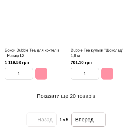
Бокси Bubble Tea для коктелів
Bubble Tea кульки "Шоколад"
- Розмір L2
1,8 кг
1 119.58 грн
701.10 грн
Показати ще 20 товарів
Назад
Вперед
1
з 5