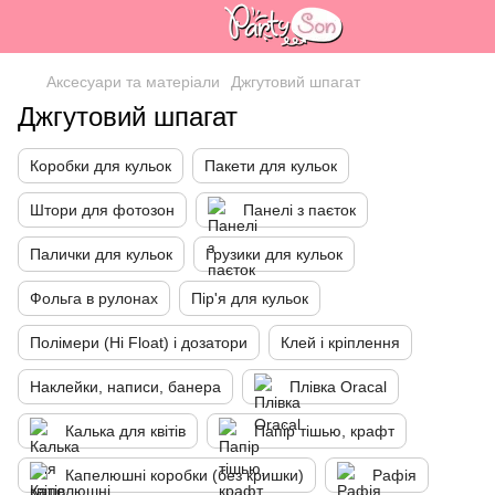
Аксесуари та матеріали
Джгутовий шпагат
Джгутовий шпагат
Коробки для кульок
Пакети для кульок
Штори для фотозон
Панелі з паєток
Палички для кульок
Грузики для кульок
Фольга в рулонах
Пір'я для кульок
Полімери (Hi Float) і дозатори
Клей і кріплення
Наклейки, написи, банера
Плівка Oracal
Калька для квітів
Папір тішью, крафт
Капелюшні коробки (без кришки)
Рафія