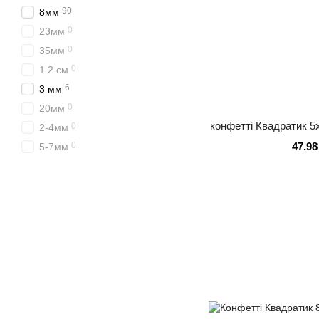
90
8мм
0
23мм
0
35мм
0
1.2 см
6
3 мм
0
20мм
конфетті Квадратик 5х
0
2-4мм
47.98
0
5-7мм