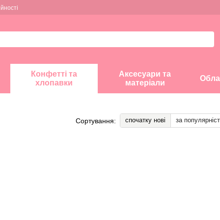
ійності
Конфетті та
Аксесуари та
Обла
хлопавки
матеріали
спочатку нові
за популярніс
Сортування: