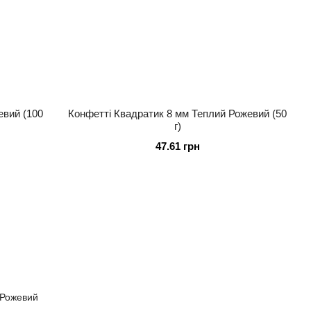
евий (100
Конфетті Квадратик 8 мм Теплий Рожевий (50
г)
47.61 грн