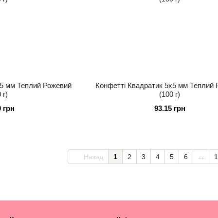
х5 мм Теплий Рожевий
Конфетті Квадратик 5х5 мм Теплий
 г)
(100 г)
0 грн
93.15 грн
Назад
1
2
3
4
5
6
...
1