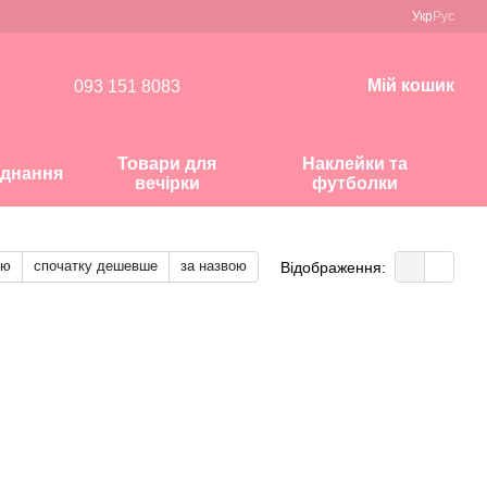
Укр
Рус
Мій кошик
093 151 8083
Товари для
Наклейки та
днання
вечірки
футболки
тю
спочатку дешевше
за назвою
Відображення: