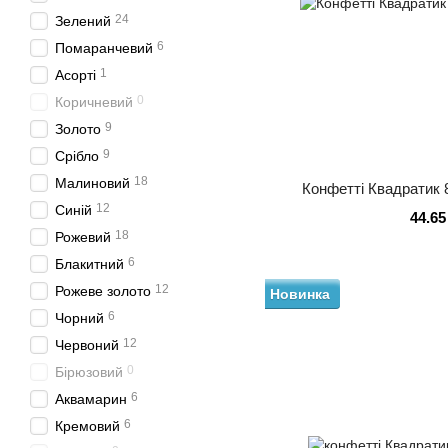
24
Зелений
6
Помаранчевий
1
Асорті
0
Коричневий
9
Золото
9
Срібло
18
Малиновий
Конфетті Квадратик 8
12
Синій
44.65
18
Рожевий
6
Блакитний
12
Рожеве золото
Новинка
6
Чорний
12
Червоний
0
Бірюзовий
6
Аквамарин
6
Кремовий