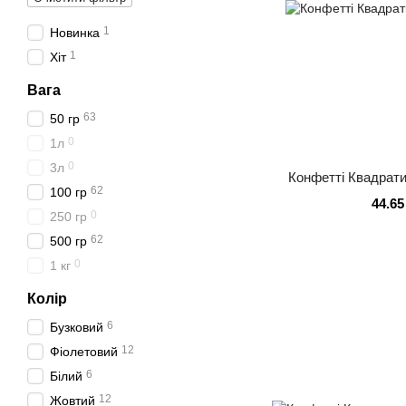
1
Новинка
1
Хіт
Вага
63
50 гр
0
1л
0
3л
Конфетті Квадратик
62
100 гр
44.65
0
250 гр
62
500 гр
0
1 кг
Колір
6
Бузковий
12
Фіолетовий
6
Білий
12
Жовтий