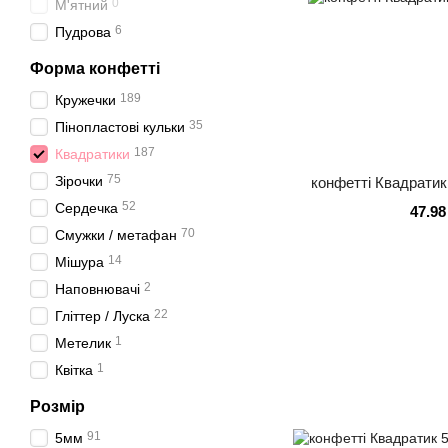
0
М'ятний
6
Пудрова
Форма конфетті
189
Кружечки
35
Пінопластові кульки
187
Квадратики
75
Зірочки
конфетті Квадратик 
52
Сердечка
47.98
70
Смужки / метафан
14
Мішура
2
Наповнювачі
22
Гліттер / Луска
1
Метелик
1
Квітка
Розмір
91
5мм