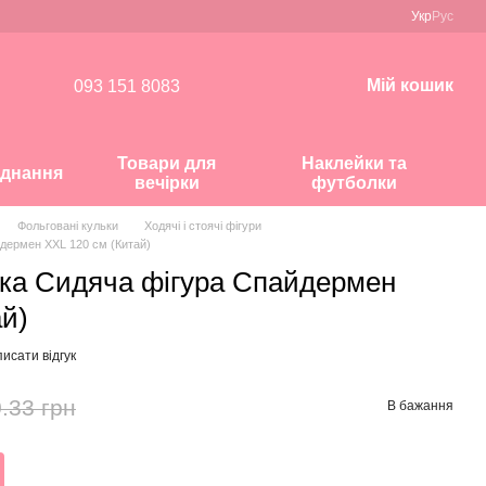
Укр
Рус
Мій кошик
093 151 8083
Товари для
Наклейки та
днання
вечірки
футболки
Фольговані кульки
Ходячі і стоячі фігури
дермен ХХL 120 см (Китай)
ка Сидяча фігура Спайдермен
ай)
исати відгук
.33 грн
В бажання