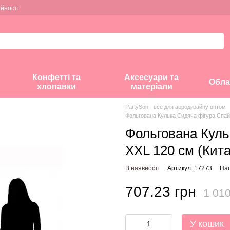
ійності
Конфетті та
Аксесуари та
Обла
хлопавки
матеріали
PartySon - все для аеродизайну оптом
Фольгована Кулька Сидяча фігура Спай
Фольгована Куль
ХХL 120 см (Кит
В наявності
Артикул: 17273
Нап
707.23 грн
1 010
У кошик