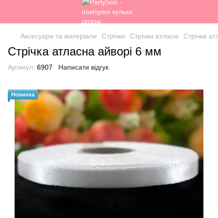
Аксесуари та матеріали
Стрічки
Стрічки атласні
Стрічка ат
Стрічка атласна айворі 6 мм
Артикул:
6907
Написати відгук
Новинка