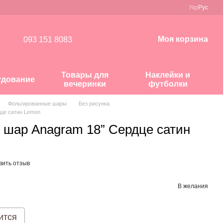
Укр
Рус
Моя корзина
093 151 8083
Товары для
Наклейки и
удование
вечеринки
футболки
Фольгированные шары
Без рисунка
це сатин Lemon
 шар Anagram 18” Сердце сатин
вить отзыв
В желания
ится