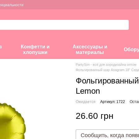
енциальности
з
Конфетти и
Аксессуары и
Обор
хлопушки
материалы
PartySon - всё для аэродизайна оптом
Фольгированный шар Anagram 18” Серд
Фольгированный
Lemon
Ожидается
Артикул: 1722
Оста
26.60 грн
Сообщить, когда появ