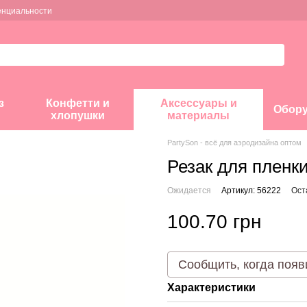
енциальности
з
Конфетти и
Аксессуары и
Обор
хлопушки
материалы
PartySon - всё для аэродизайна оптом
Резак для пленк
Ожидается
Артикул: 56222
Ост
100.70 грн
Сообщить, когда появ
Характеристики