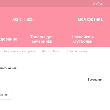
Укр
Рус
Моя корзина
093 151 8083
Товары для
Наклейки и
удование
вечеринки
футболки
Аксессуары и материалы
Пленка Oracal
Резак для пленки
и
авить отзыв
В желания
ится