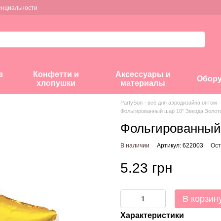
енциальности
з
Конфетти и
Аксессуары и
Обор
хлопушки
материалы
PartySon - всё для аэродизайна оптом
Фольгированный шар 10” Звезда Золото
Фольгированный 
В наличии
Артикул: 622003
Ост
5.23 грн
В корзин
Характеристики