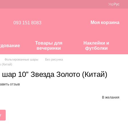
Укр
Рус
Моя корзина
093 151 8083
Товары для
Наклейки и
удование
вечеринки
футболки
Фольгированные шары
Без рисунка
 (Китай)
шар 10” Звезда Золото (Китай)
авить отзыв
В желания
у